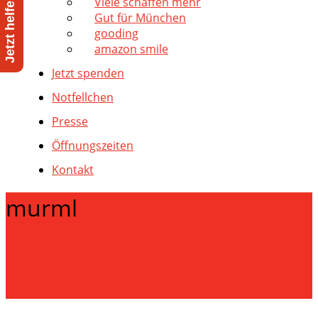
Viele schaffen mehr
Gut für München
gooding
amazon smile
Jetzt spenden
Notfellchen
Presse
Öffnungszeiten
Kontakt
murml