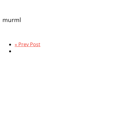
murml
« Prev Post