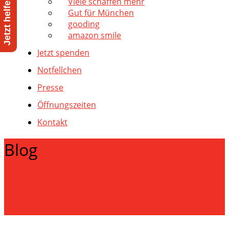
Viele schaffen mehr
Gut für München
gooding
amazon smile
Jetzt spenden
Notfellchen
Presse
Öffnungszeiten
Kontakt
Blog