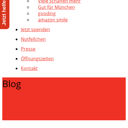
Viele schaffen mehr
Gut für München
gooding
amazon smile
Jetzt spenden
Notfellchen
Presse
Öffnungszeiten
Kontakt
Blog