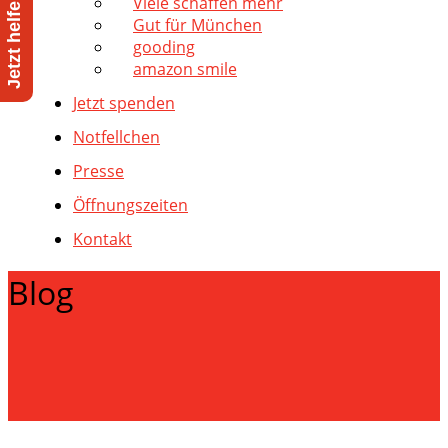
Viele schaffen mehr
Gut für München
gooding
amazon smile
Jetzt spenden
Notfellchen
Presse
Öffnungszeiten
Kontakt
Blog