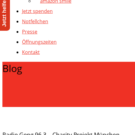
amazon smile
Jetzt spenden
Notfellchen
Presse
Öffnungszeiten
Kontakt
Blog
Radio Gong 96,3 – Charity Projekt München