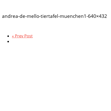
andrea-de-mello-tiertafel-muenchen1-640×432
« Prev Post