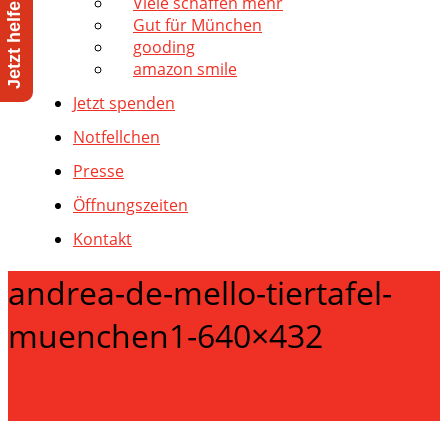
Viele schaffen mehr
Gut für München
gooding
amazon smile
Jetzt spenden
Notfellchen
Presse
Öffnungszeiten
Kontakt
andrea-de-mello-tiertafel-
muenchen1-640×432