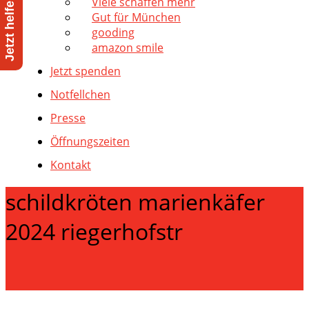
Viele schaffen mehr
Gut für München
gooding
amazon smile
Jetzt spenden
Notfellchen
Presse
Öffnungszeiten
Kontakt
schildkröten marienkäfer
2024 riegerhofstr