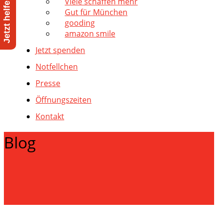
Viele schaffen mehr
Gut für München
gooding
amazon smile
Jetzt spenden
Notfellchen
Presse
Öffnungszeiten
Kontakt
Blog