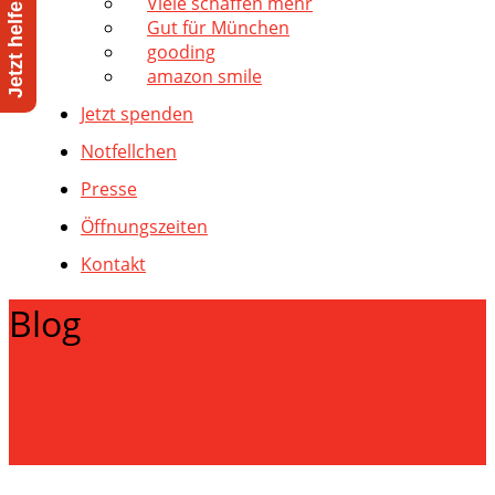
Viele schaffen mehr
Gut für München
gooding
amazon smile
Jetzt spenden
Notfellchen
Presse
Öffnungszeiten
Kontakt
Blog