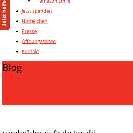
amazon smile
Jetzt spenden
Notfellchen
Presse
Öffnungszeiten
Kontakt
Blog
Spendenflohmarkt für die Tiertafel