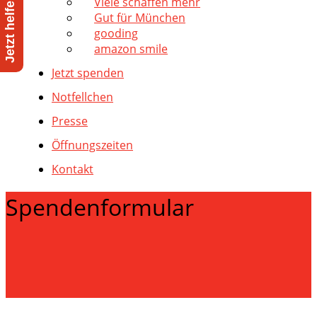
Viele schaffen mehr
Gut für München
gooding
amazon smile
Jetzt spenden
Notfellchen
Presse
Öffnungszeiten
Kontakt
Spendenformular