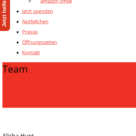
amazon smile
Jetzt spenden
Notfellchen
Presse
Öffnungszeiten
Kontakt
Team
Alisha Hunt