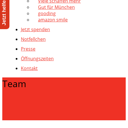
Viele schaffen mehr
Gut für München
gooding
amazon smile
Jetzt spenden
Notfellchen
Presse
Öffnungszeiten
Kontakt
Team