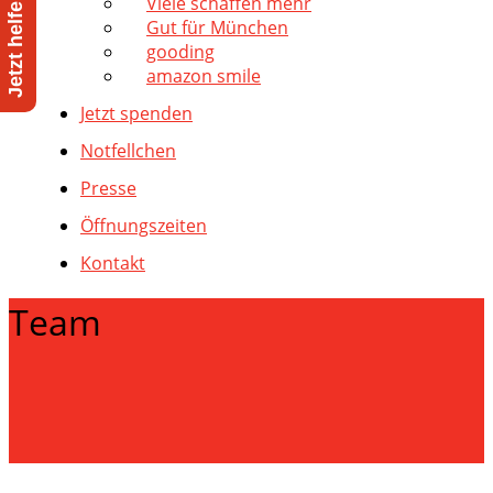
Viele schaffen mehr
Gut für München
gooding
amazon smile
Jetzt spenden
Notfellchen
Presse
Öffnungszeiten
Kontakt
Team