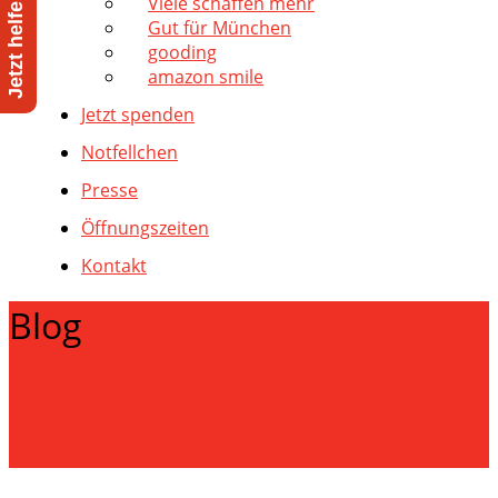
Viele schaffen mehr
Gut für München
gooding
amazon smile
Jetzt spenden
Notfellchen
Presse
Öffnungszeiten
Kontakt
Blog