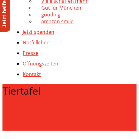
Viele schaffen mehr
Gut für München
gooding
amazon smile
Jetzt spenden
Notfellchen
Presse
Öffnungszeiten
Kontakt
Tiertafel