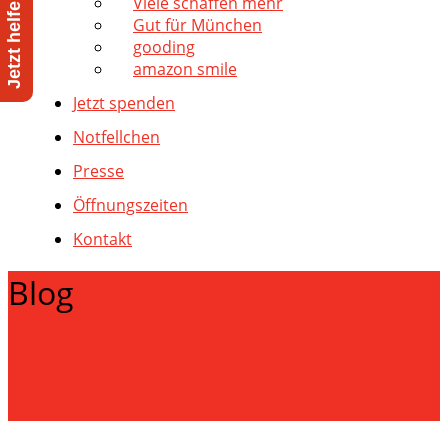
Viele schaffen mehr
Gut für München
gooding
amazon smile
Jetzt spenden
Notfellchen
Presse
Öffnungszeiten
Kontakt
Blog