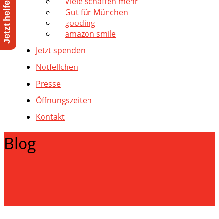
Viele schaffen mehr
Gut für München
gooding
amazon smile
Jetzt spenden
Notfellchen
Presse
Öffnungszeiten
Kontakt
Blog