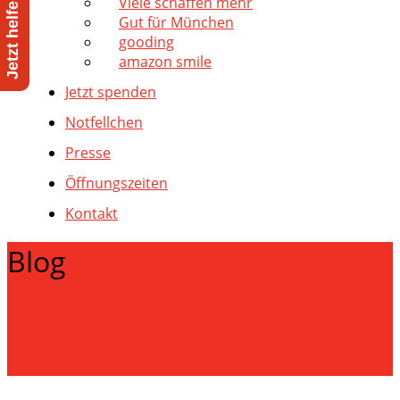
Viele schaffen mehr
Gut für München
gooding
amazon smile
Jetzt spenden
Notfellchen
Presse
Öffnungszeiten
Kontakt
Blog