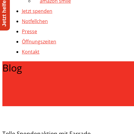
amazon smile
Jetzt spenden
Notfellchen
Presse
Öffnungszeiten
Kontakt
Blog
Tolle Spendenaktion mit Farrado