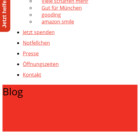
Viele schaffen mehr
Gut für München
gooding
amazon smile
Jetzt spenden
Notfellchen
Presse
Öffnungszeiten
Kontakt
Blog