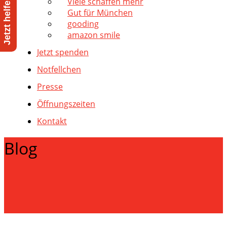
Viele schaffen mehr
Gut für München
gooding
amazon smile
Jetzt spenden
Notfellchen
Presse
Öffnungszeiten
Kontakt
Blog