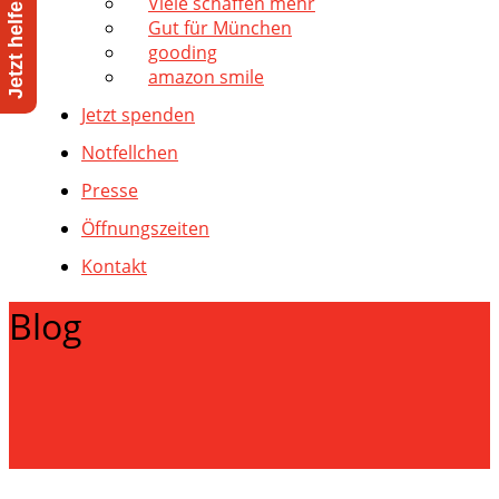
Viele schaffen mehr
Gut für München
gooding
amazon smile
Jetzt spenden
Notfellchen
Presse
Öffnungszeiten
Kontakt
Blog