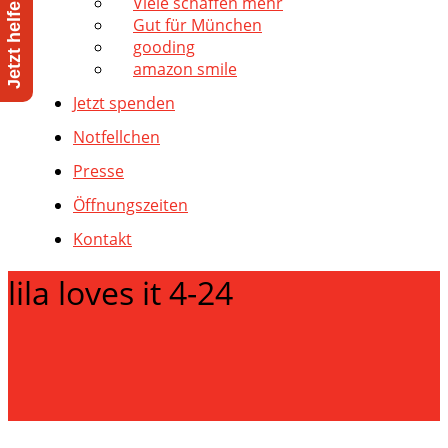
Viele schaffen mehr
Gut für München
gooding
amazon smile
Jetzt spenden
Notfellchen
Presse
Öffnungszeiten
Kontakt
lila loves it 4-24