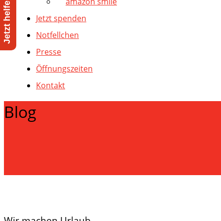
amazon smile
Jetzt spenden
Notfellchen
Presse
Öffnungszeiten
Kontakt
Blog
Wir machen Urlaub