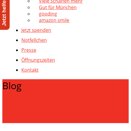
Viele schaffen mehr
Gut für München
gooding
amazon smile
Jetzt spenden
Notfellchen
Presse
Öffnungszeiten
Kontakt
Blog