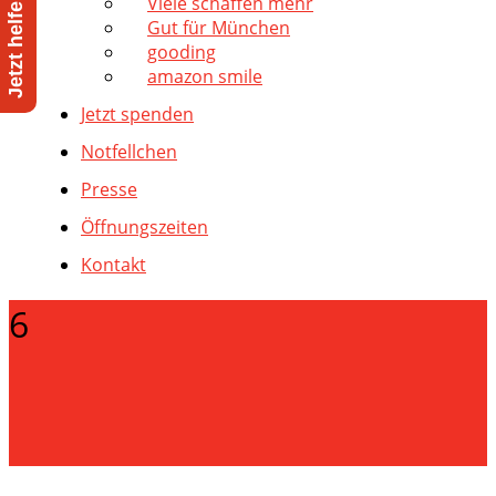
Viele schaffen mehr
Gut für München
gooding
amazon smile
Jetzt spenden
Notfellchen
Presse
Öffnungszeiten
Kontakt
6