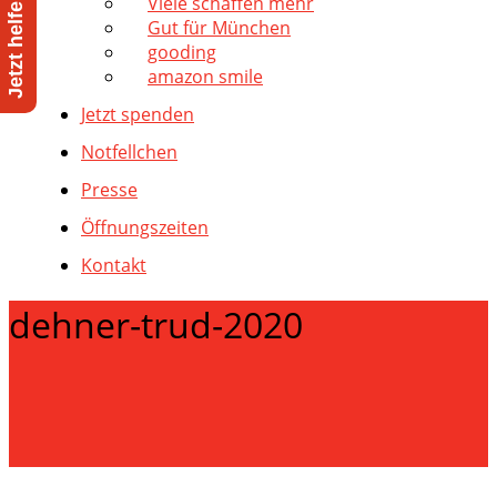
Viele schaffen mehr
Gut für München
gooding
amazon smile
Jetzt spenden
Notfellchen
Presse
Öffnungszeiten
Kontakt
dehner-trud-2020