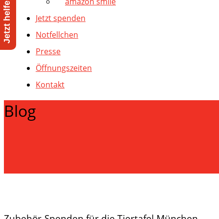
amazon smile
Jetzt spenden
Notfellchen
Presse
Öffnungszeiten
Kontakt
Blog
Zubehör-Spenden für die Tiertafel München