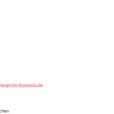
sign tm-itsystems.de
nchen