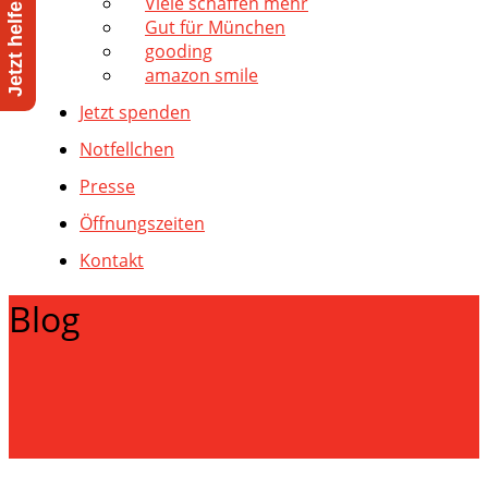
Viele schaffen mehr
Gut für München
gooding
amazon smile
Jetzt spenden
Notfellchen
Presse
Öffnungszeiten
Kontakt
Blog