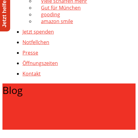
Viele schaffen mehr
Gut für München
gooding
amazon smile
Jetzt spenden
Notfellchen
Presse
Öffnungszeiten
Kontakt
Blog