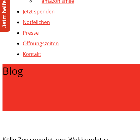
amazon smile
Jetzt spenden
Notfellchen
Presse
Öffnungszeiten
Kontakt
Blog
Kölle-Zoo spendet zum Welthundetag