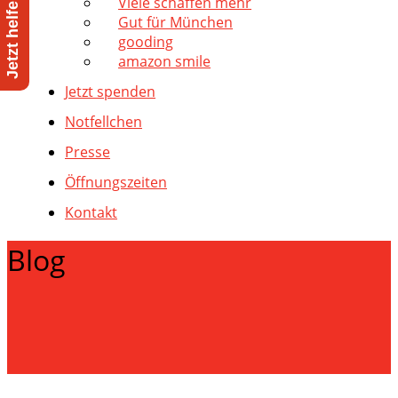
Viele schaffen mehr
Gut für München
gooding
amazon smile
Jetzt spenden
Notfellchen
Presse
Öffnungszeiten
Kontakt
Blog