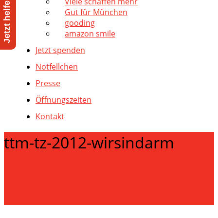
Viele schaffen mehr
Gut für München
gooding
amazon smile
Jetzt spenden
Notfellchen
Presse
Öffnungszeiten
Kontakt
ttm-tz-2012-wirsindarm