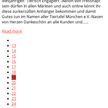
diesjährigen “Tierisch Engagiert”-Aktion von Fressnapf
sein dürfen In allen Märkten und auch online könnt ihr
diese zuckersüßen Anhänger bekommen und damit
Gutes tun Im Namen aller Tiertafel München e.V.-Nasen
von Herzen Dankeschön an alle Kunden und…...
Read more
13
14
15
16
17
18
19
20
21
22
23
24