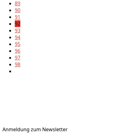
89
90
91
92
93
94
95
96
97
98
Anmeldung zum Newsletter