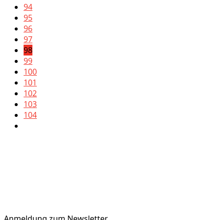
94
95
96
97
98
99
100
101
102
103
104
Anmeldung zum Newsletter